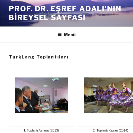
İçeriğe
PROF. DR. EŞREF ADALI'NIN
geç
BIREYSEL SAYFASI
Menü
TurkLang Toplantıları
I. Toplantı Astana (2013)
2. Toplantı Kazan (2014)