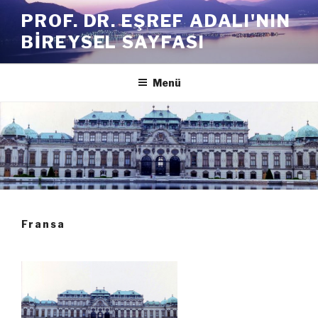
İçeriğe
PROF. DR. EŞREF ADALI'NIN
geç
BIREYSEL SAYFASI
Menü
Fransa