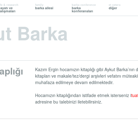
ife & research
family
barka conference
et cetera
ayatı ve
barka ailesi
barka
diğer
alışmaları
konferansları
t Barka
aplığı
Kazım Ergin hocamızın kitaplığı gibi Aykut Barka’nın 
kitapları ve makale/tez/dergi arşivleri vefatını mütea
muhafaza edilmeye devam edilmektedir.
Hocamızın kitaplığından istifade etmek isterseniz i
tua
adresine bu talebinizi iletebilirsiniz.