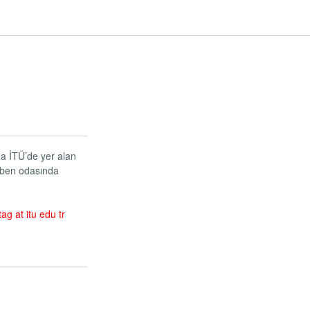
da İTÜ’de yer alan
kiben odasında
tag at itu edu tr