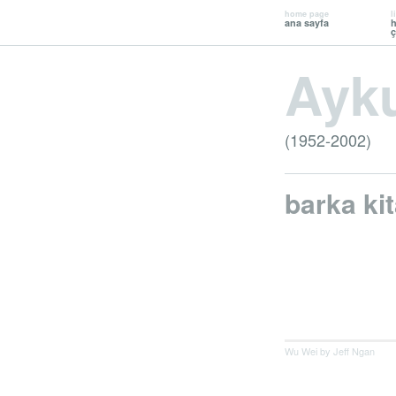
home page
l
ana sayfa
h
ç
Ayku
(1952-2002)
barka kit
Wu Wei by Jeff Ngan