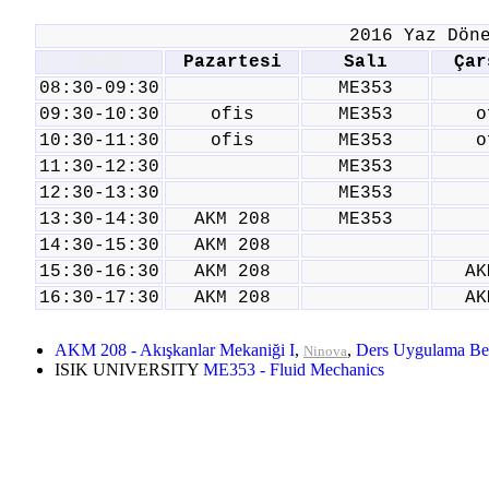
2016 Yaz Dön
saat
Pazartesi
Salı
Çar
08:30-09:30
ME353
09:30-10:30
ofis
ME353
o
10:30-11:30
ofis
ME353
o
11:30-12:30
ME353
12:30-13:30
ME353
13:30-14:30
AKM 208
ME353
14:30-15:30
AKM 208
15:30-16:30
AKM 208
AK
16:30-17:30
AKM 208
AK
AKM 208 - Akışkanlar Mekaniği I
,
,
Ders Uygulama Be
Ninova
ISIK UNIVERSITY
ME353 - Fluid Mechanics