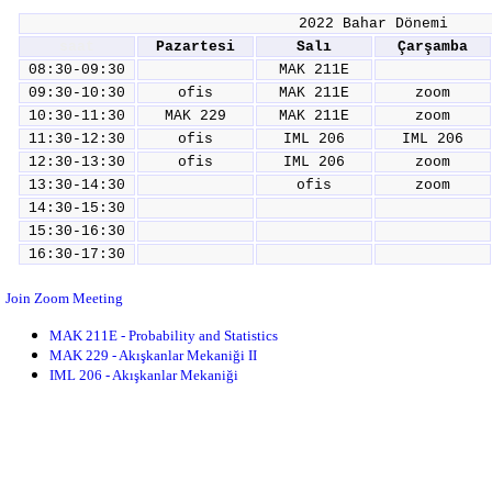
2022 Bahar Dönemi
saat
Pazartesi
Salı
Çarşamba
08:30-09:30
MAK 211E
09:30-10:30
ofis
MAK 211E
zoom
10:30-11:30
MAK 229
MAK 211E
zoom
11:30-12:30
ofis
IML 206
IML 206
12:30-13:30
ofis
IML 206
zoom
13:30-14:30
ofis
zoom
14:30-15:30
15:30-16:30
16:30-17:30
Join Zoom Meeting
MAK 211E - Probability and Statistics
MAK 229 - Akışkanlar Mekaniği II
IML 206 - Akışkanlar Mekaniği